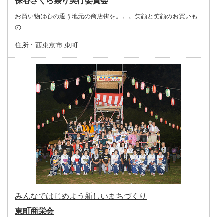
保谷さくら祭り実行委員会
お買い物は心の通う地元の商店街を。。。笑顔と笑顔のお買いも
の
住所：
西東京市 東町
みんなではじめよう新しいまちづくり
東町商栄会