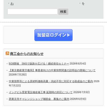
わ
を
商工会からのお知らせ
8/28開催 SNSで販路を広げる！継続発信セミナー
2026年8月4日
【東京都産業労働局】事業者向けの中東情勢関連の説明会の開催について
2026年7月28日
中東情勢等による原材料価格高騰・供給不安に対応する助成金のご案内
2026
年7月22日
イングビル受変電設備改修工事 延期時の対応について
2026年7月9日
西東京市チャレンジショップ補助金 募集のご案内
2026年6月9日