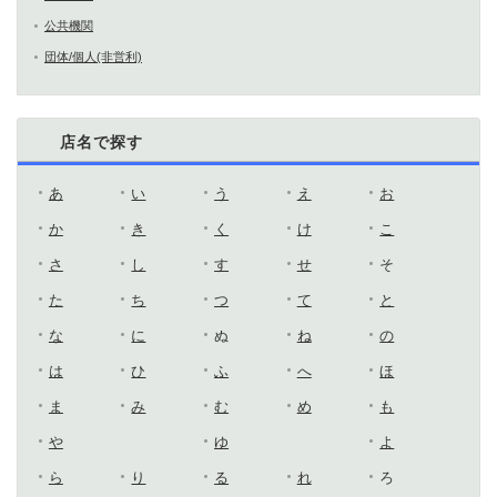
公共機関
団体/個人(非営利)
店名で探す
あ
い
う
え
お
か
き
く
け
こ
さ
し
す
せ
そ
た
ち
つ
て
と
な
に
ぬ
ね
の
は
ひ
ふ
へ
ほ
ま
み
む
め
も
や
ゆ
よ
ら
り
る
れ
ろ