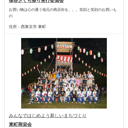
保谷さくら祭り実行委員会
お買い物は心の通う地元の商店街を。。。笑顔と笑顔のお買いも
の
住所：
西東京市 東町
みんなではじめよう新しいまちづくり
東町商栄会