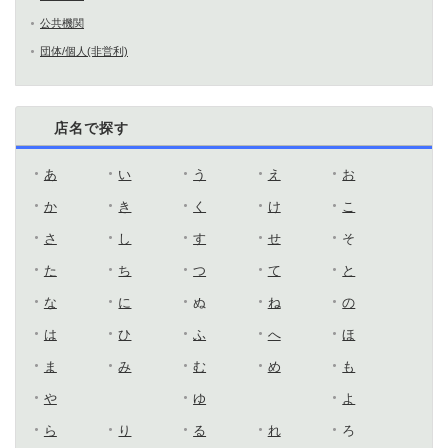
公共機関
団体/個人(非営利)
店名で探す
あ
い
う
え
お
か
き
く
け
こ
さ
し
す
せ
そ
た
ち
つ
て
と
な
に
ぬ
ね
の
は
ひ
ふ
へ
ほ
ま
み
む
め
も
や
ゆ
よ
ら
り
る
れ
ろ