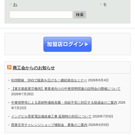
わ
を
商工会からのお知らせ
8/28開催 SNSで販路を広げる！継続発信セミナー
2026年8月4日
【東京都産業労働局】事業者向けの中東情勢関連の説明会の開催について
2026年7月28日
中東情勢等による原材料価格高騰・供給不安に対応する助成金のご案内
2026
年7月22日
イングビル受変電設備改修工事 延期時の対応について
2026年7月9日
西東京市チャレンジショップ補助金 募集のご案内
2026年6月9日