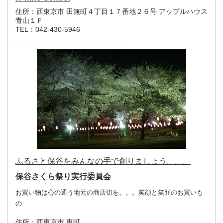
住所：
西東京市 田無町４丁目１７番地２６号 アップルハウス
青山１Ｆ
TEL：
042-430-5946
ふるさと保谷をみんなの手で創りましょう。。。
保谷さくら祭り実行委員会
お買い物は心の通う地元の商店街を。。。笑顔と笑顔のお買いも
の
住所：
西東京市 東町