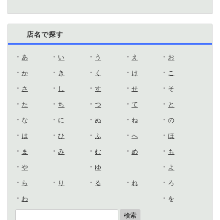
店名で探す
あ
い
う
え
お
か
き
く
け
こ
さ
し
す
せ
そ
た
ち
つ
て
と
な
に
ぬ
ね
の
は
ひ
ふ
へ
ほ
ま
み
む
め
も
や
ゆ
よ
ら
り
る
れ
ろ
わ
を