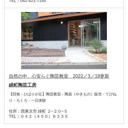
TEL：
042-421-7150
自然の中、心安らぐ陶芸教室 2022／3／19更新
緑町陶芸工房
【田無・ひばりが丘】陶芸教室・陶器（やきもの）販売・てびね
り・ろくろ・一日体験
住所：
西東京市 緑町 ２−２０−５
TEL：
０４２（４５０）６２３５