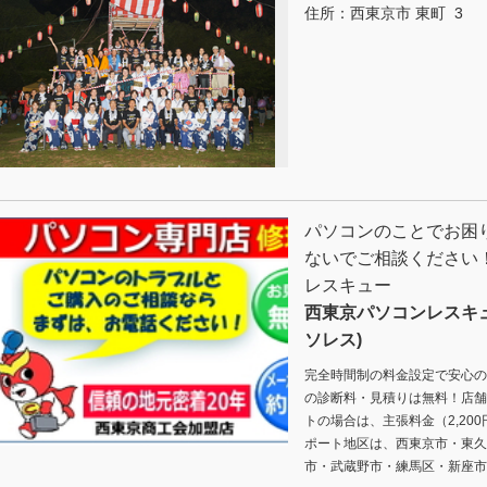
住所：
西東京市 東町 3
パソコンのことでお困
ないでご相談ください
レスキュー
西東京パソコンレスキ
ソレス)
完全時間制の料金設定で安心の
の診断料・見積りは無料！店舗
トの場合は、主張料金（2,20
ポート地区は、西東京市・東久
市・武蔵野市・練馬区・新座市