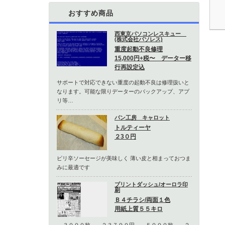
おすすめ商品
西東京パソコンレスキュー
(株式会社パソレス)
重度起動不良修理
15,000円+税〜 データー移
行再設定込
サポートで対応できない重度の起動不良は修理扱いと
なります。可能な限りデーターのバックアップ、アプ
リ等…
パン工房 キャロット
トルティーヤ
２3０円
ピリ辛ソーセージが美味しく 薄い皮と相まっておつま
みに最適です
プリントダッシュ/オーロラ印
刷
Ｂ４チラシ/両面１色
用紙上質５５キロ