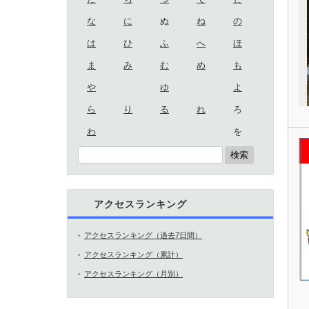
な
に
ぬ
ね
の
は
ひ
ふ
へ
ほ
ま
み
む
め
も
や
ゆ
よ
ら
り
る
れ
ろ
わ
を
アクセスランキング
アクセスランキング（過去7日間）
アクセスランキング（累計）
アクセスランキング（月別）