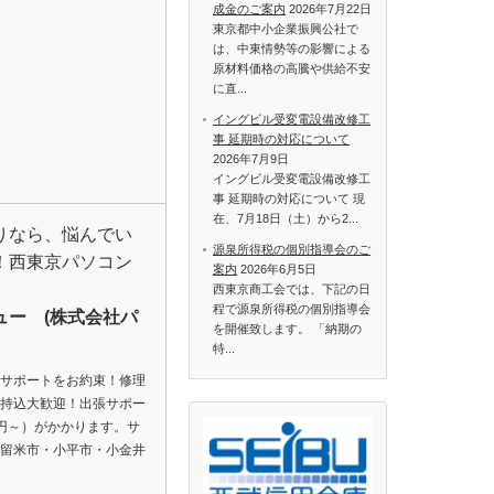
成金のご案内
2026年7月22日
東京都中小企業振興公社で
は、中東情勢等の影響による
原材料価格の高騰や供給不安
に直...
イングビル受変電設備改修工
事 延期時の対応について
2026年7月9日
イングビル受変電設備改修工
事 延期時の対応について 現
在、7月18日（土）から2...
りなら、悩んでい
源泉所得税の個別指導会のご
！西東京パソコン
案内
2026年6月5日
西東京商工会では、下記の日
程で源泉所得税の個別指導会
ュー (株式会社パ
を開催致します。 「納期の
特...
サポートをお約束！修理
持込大歓迎！出張サポー
0円～）がかかります。サ
留米市・小平市・小金井