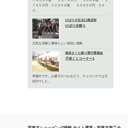
---３０００枚 ２３７９０円 ５０００枚 ２
７４５０円 １００００枚 ３５９００円 ２０
０…
ひばりが丘北口商店街
ひばり北祭り
元気な演奏と素晴らしい笑顔に感動
保谷さくら祭り実行委員会
子供くじコーナー1
準備中です。お菓子のつかみどり、チョコバナナは大
好評でした。
西東京ショッピング情報 サイト運営：西東京商工会