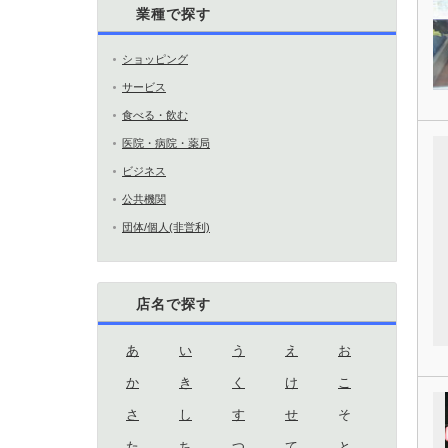
業種で探す
ショッピング
サービス
食べる・飲む
医院・病院・薬局
ビジネス
公共機関
団体/個人(非営利)
店名で探す
あ
い
う
え
お
か
き
く
け
こ
さ
し
す
せ
そ
た
ち
つ
て
と