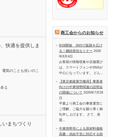
商工会からのお知らせ
心、快適を提供しま
8/28開催 SNSで販路を広げ
る！継続発信セミナー
2026
年8月4日
お客様の情報収集や店舗選び
は、スマートフォンやSNSが
、電気のことも住いのこ
中心になっています。 どん...
【東京都産業労働局】事業者
向けの中東情勢関連の説明会
8-1
の開催について
2026年7月28
日
平素より商工会の事業運営に
ご理解、ご協力を賜り厚く御
礼申し上げます。 さて、表
題...
しいまちづくり
中東情勢等による原材料価格
高騰・供給不安に対応する助