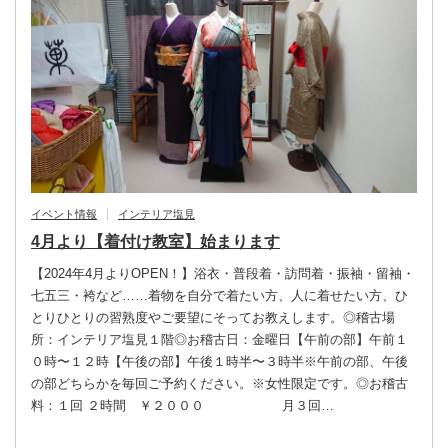
イベント情報
インテリア塩見
4月より【着付け教室】始まります
【2024年4月よりOPEN！】浴衣・普段着・訪問着・振袖・留袖・
七五三・袴など……着物を自分で着たい方、人に着せたい方、ひ
とりひとりの習熟度やご要望にそってお教えします。◎稽古場
所：インテリア塩見１階◎お稽古日：金曜日【午前の部】午前１
０時〜１２時【午後の部】午後１時半〜３時半※午前の部、午後
の部どちらかを毎回ご予約ください。※女性限定です。◎お稽古
料：１回 ２時間 ￥２０００ 月３回…