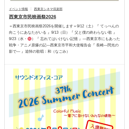
イベント情報
西東京シネマ倶楽部
西東京市民映画祭2026
＝西東京市民映画祭2026を開催します＝9/12（土）『 てっぺんの
向こうにあなたがいる 』9/13（日）『 父と僕の終わらない歌 』
9/23（水・
）『 忘れてはいけない記憶 』―西東京市にもあった
戦争・アニメ原爆の記―西東京市平和大使報告会『 長崎―閃光の
影で― 』追悼の歌唱：和（なごみ）