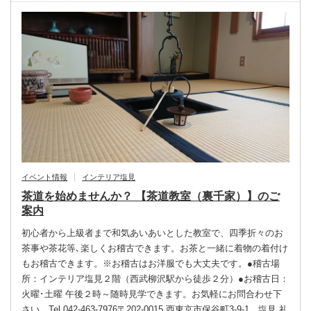
イベント情報
インテリア塩見
茶道を始めませんか？ 【茶道教室（裏千家）】のご
案内
初心者から上級者まで和気あいあいとした教室で、四季折々のお
茶事や茶花等､楽しくお稽古できます。お茶と一緒に着物の着付け
もお稽古できます。※お稽古はお洋服でも大丈夫です。●稽古場
所：インテリア塩見２階（西武柳沢駅から徒歩２分）●お稽古日：
火曜･土曜 午後２時～随時見学できます。お気軽にお問合わせ下
さい。Tel.042-463-7976〒202-0015 西東京市保谷町3-9-1 塩見 礼