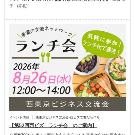
子 (宗礼)
イベント情報
西東京ビジネス交流会-西ビズで友だち作り
【第52回西ビズ―ランチ会―のご案内】