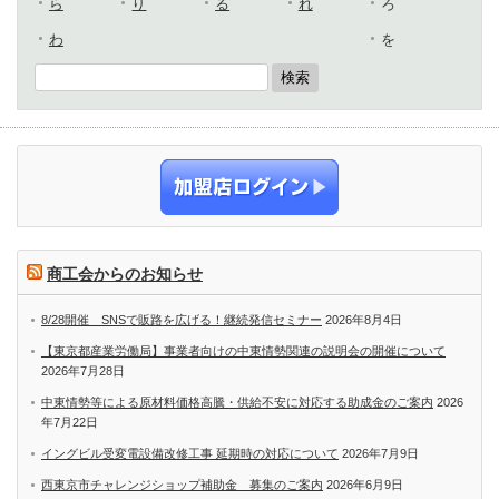
ら
り
る
れ
ろ
わ
を
商工会からのお知らせ
8/28開催 SNSで販路を広げる！継続発信セミナー
2026年8月4日
【東京都産業労働局】事業者向けの中東情勢関連の説明会の開催について
2026年7月28日
中東情勢等による原材料価格高騰・供給不安に対応する助成金のご案内
2026
年7月22日
イングビル受変電設備改修工事 延期時の対応について
2026年7月9日
西東京市チャレンジショップ補助金 募集のご案内
2026年6月9日