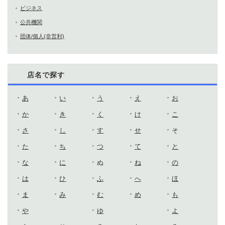
ビジネス
公共機関
団体/個人(非営利)
店名で探す
あ
い
う
え
お
か
き
く
け
こ
さ
し
す
せ
そ
た
ち
つ
て
と
な
に
ぬ
ね
の
は
ひ
ふ
へ
ほ
ま
み
む
め
も
や
ゆ
よ