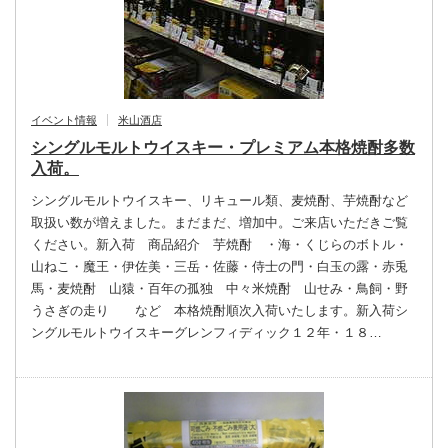
イベント情報
米山酒店
シングルモルトウイスキー・プレミアム本格焼酎多数
入荷。
シングルモルトウイスキー、リキュール類、麦焼酎、芋焼酎など
取扱い数が増えました。まだまだ、増加中。ご来店いただきご覧
ください。新入荷 商品紹介 芋焼酎 ・海・くじらのボトル・
山ねこ・魔王・伊佐美・三岳・佐藤・侍士の門・白玉の露・赤兎
馬・麦焼酎 山猿・百年の孤独 中々米焼酎 山せみ・鳥飼・野
うさぎの走り など 本格焼酎順次入荷いたします。新入荷シ
ングルモルトウイスキーグレンフィディック１２年・１８…