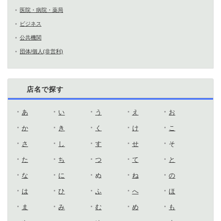
医院・病院・薬局
ビジネス
公共機関
団体/個人(非営利)
店名で探す
あ
い
う
え
お
か
き
く
け
こ
さ
し
す
せ
そ
た
ち
つ
て
と
な
に
ぬ
ね
の
は
ひ
ふ
へ
ほ
ま
み
む
め
も