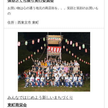
保谷さくら祭り実行委員会
お買い物は心の通う地元の商店街を。。。笑顔と笑顔のお買いも
の
住所：
西東京市 東町
みんなではじめよう新しいまちづくり
東町商栄会