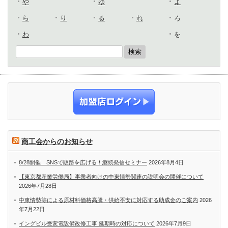
や
ゆ
よ
ら
り
る
れ
ろ
わ
を
商工会からのお知らせ
8/28開催 SNSで販路を広げる！継続発信セミナー
2026年8月4日
【東京都産業労働局】事業者向けの中東情勢関連の説明会の開催について
2026年7月28日
中東情勢等による原材料価格高騰・供給不安に対応する助成金のご案内
2026
年7月22日
イングビル受変電設備改修工事 延期時の対応について
2026年7月9日