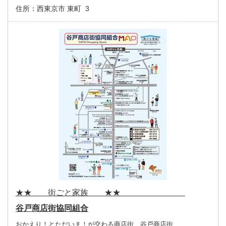
住所：
西東京市 東町 3
★★ 街ごと家族 ★★
谷戸商店街協同組合
おかえり！とただいま！が交わる商店街 谷戸商店街