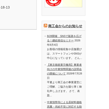
18-13
商工会からのお知らせ
8/28開催 SNSで販路を広げ
る！継続発信セミナー
2026
年8月4日
お客様の情報収集や店舗選び
は、スマートフォンやSNSが
中心になっています。 どん...
【東京都産業労働局】事業者
向けの中東情勢関連の説明会
の開催について
2026年7月28
日
平素より商工会の事業運営に
ご理解、ご協力を賜り厚く御
礼申し上げます。 さて、表
題...
中東情勢等による原材料価格
高騰・供給不安に対応する助