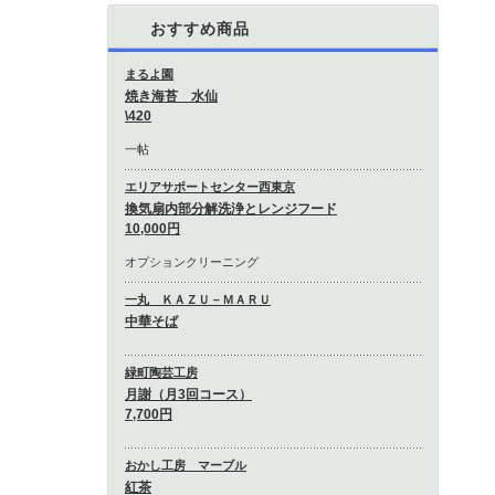
おすすめ商品
まるよ園
焼き海苔 水仙
\420
一帖
エリアサポートセンター西東京
換気扇内部分解洗浄とレンジフード
10,000円
オプションクリーニング
一丸 ＫＡＺＵ－ＭＡＲＵ
中華そば
緑町陶芸工房
月謝（月3回コース）
7,700円
おかし工房 マーブル
紅茶