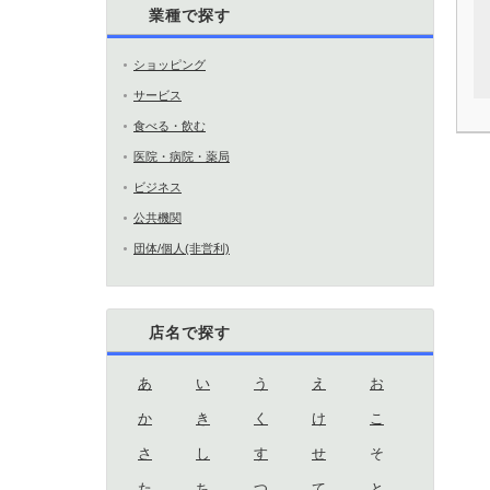
業種で探す
ショッピング
サービス
食べる・飲む
医院・病院・薬局
ビジネス
公共機関
団体/個人(非営利)
店名で探す
あ
い
う
え
お
か
き
く
け
こ
さ
し
す
せ
そ
た
ち
つ
て
と