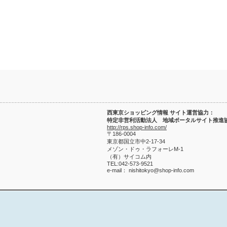
西東京ショッピング情報 サイト運営協力：
特定非営利活動法人 地域ポータルサイト推進
http://rps.shop-info.com/
〒186-0004
東京都国立市中2-17-34
メゾン・ドゥ・ラフォーレM-1
（有）サイコム内
TEL:042-573-9521
e-mail： nishitokyo@shop-info.com