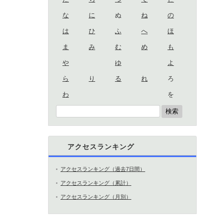
な
に
ぬ
ね
の
は
ひ
ふ
へ
ほ
ま
み
む
め
も
や
ゆ
よ
ら
り
る
れ
ろ
わ
を
アクセスランキング
アクセスランキング（過去7日間）
アクセスランキング（累計）
アクセスランキング（月別）