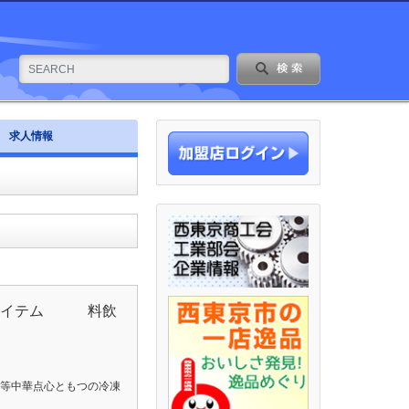
求人情報
0アイテム 料飲
等中華点心ともつの冷凍