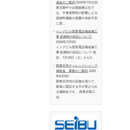
成金のご案内
2026年7月22日
東京都中小企業振興公社で
は、中東情勢等の影響による
原材料価格の高騰や供給不安
に直...
イングビル受変電設備改修工
事 延期時の対応について
2026年7月9日
イングビル受変電設備改修工
事 延期時の対応について 現
在、7月18日（土）から2...
西東京市チャレンジショップ
補助金 募集のご案内
2026
年6月9日
西東京市内の店舗を借りて、
新規に開店する方が受けられ
る補助金です。 西東京商工
会...