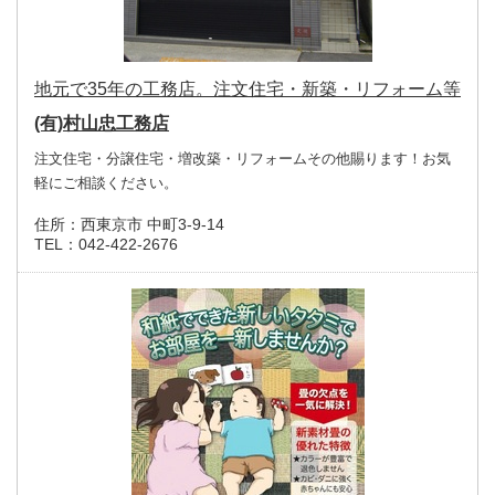
地元で35年の工務店。注文住宅・新築・リフォーム等
(有)村山忠工務店
注文住宅・分譲住宅・増改築・リフォームその他賜ります！お気
軽にご相談ください。
住所：
西東京市 中町3-9-14
TEL：
042-422-2676