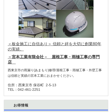
＜板金施工に自信あり＞ 信頼と絆を大切に創業80年
の実績。
－宮本工業有限会社－ 屋根工事・雨樋工事の専門
店
西東京市の雨漏り(あまもり)修理/屋根工事・雨樋工事・外壁工事
は信頼と実績の宮本工業におまかせください。
住所：
西東京市 保谷町 2-5-13
TEL：
042-461-2251
お得情報