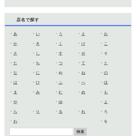
店名で探す
あ
い
う
え
お
か
き
く
け
こ
さ
し
す
せ
そ
た
ち
つ
て
と
な
に
ぬ
ね
の
は
ひ
ふ
へ
ほ
ま
み
む
め
も
や
ゆ
よ
ら
り
る
れ
ろ
わ
を