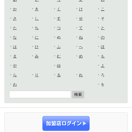
か
き
く
け
こ
さ
し
す
せ
そ
た
ち
つ
て
と
な
に
ぬ
ね
の
は
ひ
ふ
へ
ほ
ま
み
む
め
も
や
ゆ
よ
ら
り
る
れ
ろ
わ
を