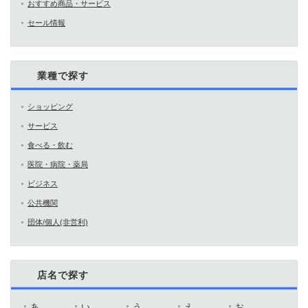
おすすめ商品・サービス
セール情報
業種で探す
ショッピング
サービス
食べる・飲む
医院・病院・薬局
ビジネス
公共機関
団体/個人(非営利)
店名で探す
あ
い
う
え
お