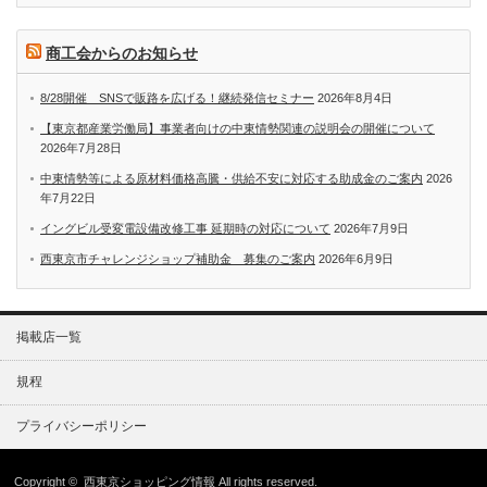
商工会からのお知らせ
8/28開催 SNSで販路を広げる！継続発信セミナー
2026年8月4日
【東京都産業労働局】事業者向けの中東情勢関連の説明会の開催について
2026年7月28日
中東情勢等による原材料価格高騰・供給不安に対応する助成金のご案内
2026
年7月22日
イングビル受変電設備改修工事 延期時の対応について
2026年7月9日
西東京市チャレンジショップ補助金 募集のご案内
2026年6月9日
掲載店一覧
規程
プライバシーポリシー
Copyright ©
西東京ショッピング情報
All rights reserved.