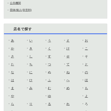
公共機関
団体/個人(非営利)
店名で探す
あ
い
う
え
お
か
き
く
け
こ
さ
し
す
せ
そ
た
ち
つ
て
と
な
に
ぬ
ね
の
は
ひ
ふ
へ
ほ
ま
み
む
め
も
や
ゆ
よ
ら
り
る
れ
ろ