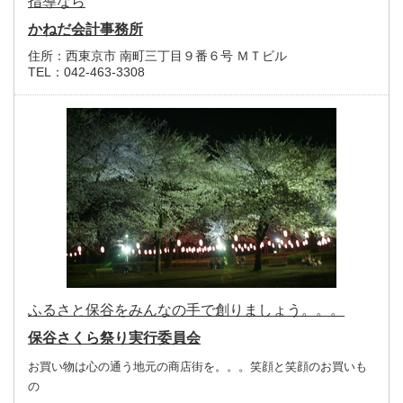
指導なら
かねだ会計事務所
住所：
西東京市 南町三丁目９番６号 ＭＴビル
TEL：
042-463-3308
ふるさと保谷をみんなの手で創りましょう。。。
保谷さくら祭り実行委員会
お買い物は心の通う地元の商店街を。。。笑顔と笑顔のお買いも
の