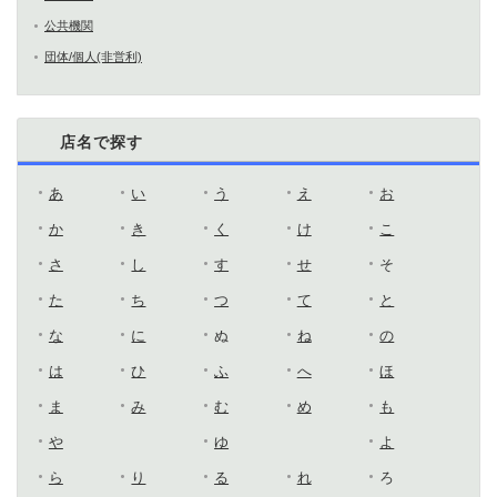
公共機関
団体/個人(非営利)
店名で探す
あ
い
う
え
お
か
き
く
け
こ
さ
し
す
せ
そ
た
ち
つ
て
と
な
に
ぬ
ね
の
は
ひ
ふ
へ
ほ
ま
み
む
め
も
や
ゆ
よ
ら
り
る
れ
ろ