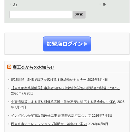
わ
を
商工会からのお知らせ
8/28開催 SNSで販路を広げる！継続発信セミナー
2026年8月4日
【東京都産業労働局】事業者向けの中東情勢関連の説明会の開催について
2026年7月28日
中東情勢等による原材料価格高騰・供給不安に対応する助成金のご案内
2026
年7月22日
イングビル受変電設備改修工事 延期時の対応について
2026年7月9日
西東京市チャレンジショップ補助金 募集のご案内
2026年6月9日