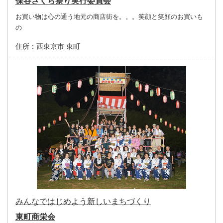
保谷さくら祭り実行委員会
お買い物は心の通う地元の商店街を。。。笑顔と笑顔のお買いも
の
住所：
西東京市 東町
みんなではじめよう新しいまちづくり
東町商栄会