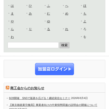
は
ひ
ふ
へ
ほ
ま
み
む
め
も
や
ゆ
よ
ら
り
る
れ
ろ
わ
を
商工会からのお知らせ
8/28開催 SNSで販路を広げる！継続発信セミナー
2026年8月4日
【東京都産業労働局】事業者向けの中東情勢関連の説明会の開催について