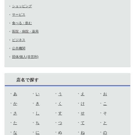
ショッピング
サービス
食べる・飲む
医院・病院・薬局
ビジネス
公共機関
団体/個人(非営利)
店名で探す
あ
い
う
え
お
か
き
く
け
こ
さ
し
す
せ
そ
た
ち
つ
て
と
な
に
ぬ
ね
の