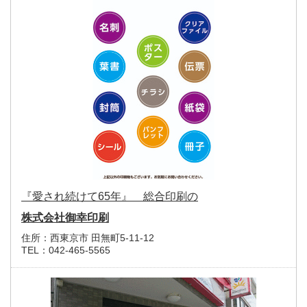
『愛され続けて65年』 総合印刷の
株式会社御幸印刷
住所：
西東京市 田無町5-11-12
TEL：
042-465-5565