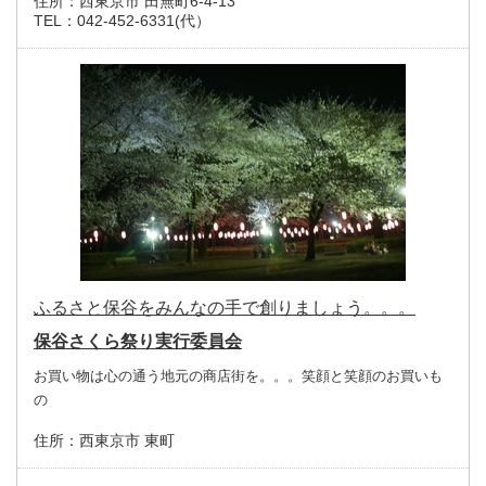
住所：
西東京市 田無町6-4-13
TEL：
042-452-6331(代）
ふるさと保谷をみんなの手で創りましょう。。。
保谷さくら祭り実行委員会
お買い物は心の通う地元の商店街を。。。笑顔と笑顔のお買いも
の
住所：
西東京市 東町