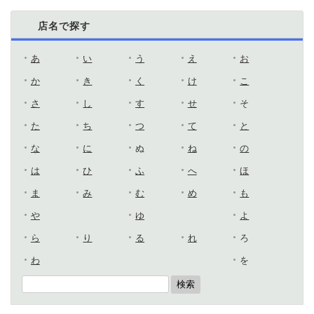
店名で探す
あ
い
う
え
お
か
き
く
け
こ
さ
し
す
せ
そ
た
ち
つ
て
と
な
に
ぬ
ね
の
は
ひ
ふ
へ
ほ
ま
み
む
め
も
や
ゆ
よ
ら
り
る
れ
ろ
わ
を