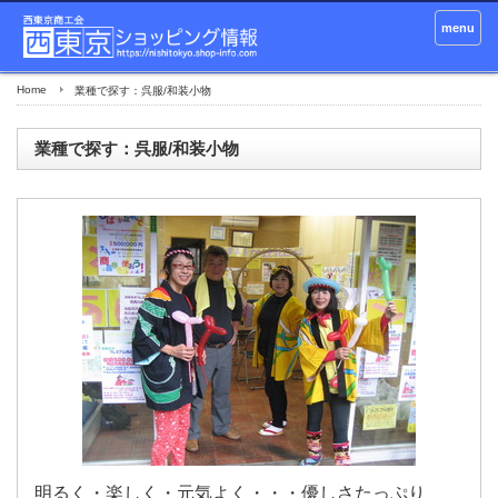
menu
Home
業種で探す：呉服/和装小物
業種で探す：呉服/和装小物
明るく・楽しく・元気よく・・・優しさたっぷり