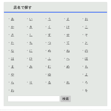
店名で探す
あ
い
う
え
お
か
き
く
け
こ
さ
し
す
せ
そ
た
ち
つ
て
と
な
に
ぬ
ね
の
は
ひ
ふ
へ
ほ
ま
み
む
め
も
や
ゆ
よ
ら
り
る
れ
ろ
わ
を