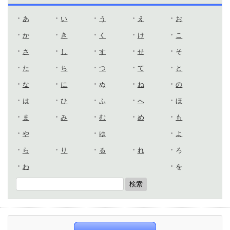
あ
い
う
え
お
か
き
く
け
こ
さ
し
す
せ
そ
た
ち
つ
て
と
な
に
ぬ
ね
の
は
ひ
ふ
へ
ほ
ま
み
む
め
も
や
ゆ
よ
ら
り
る
れ
ろ
わ
を