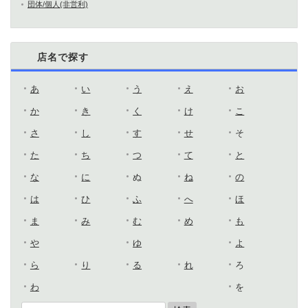
団体/個人(非営利)
店名で探す
あ
い
う
え
お
か
き
く
け
こ
さ
し
す
せ
そ
た
ち
つ
て
と
な
に
ぬ
ね
の
は
ひ
ふ
へ
ほ
ま
み
む
め
も
や
ゆ
よ
ら
り
る
れ
ろ
わ
を