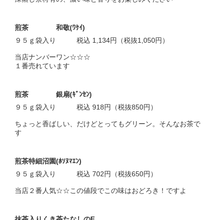
煎茶 和敬(ﾜｹｲ)
９５ｇ袋入り 税込 1,134円（税抜1,050円）
当店ナンバーワン☆☆☆
１番売れています
煎茶 銀扇(ｷﾞﾝｾﾝ)
９５ｇ袋入り 税込 918円（税抜850円）
ちょっと香ばしい、だけどとってもグリーン。そんなお茶で
す
煎茶特細沼園(ﾎｿﾇﾏｴﾝ)
９５ｇ袋入り 税込 702円（税抜650円）
当店２番人気☆☆この値段でこの味はおどろき！ですよ
抹茶入りくき茶たなしのE