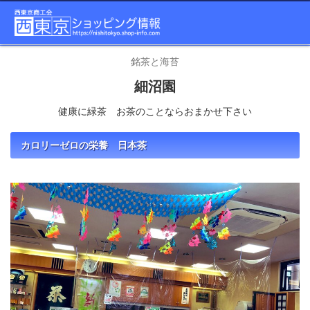
銘茶と海苔
細沼園
健康に緑茶 お茶のことならおまかせ下さい
カロリーゼロの栄養 日本茶