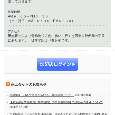
業しております。
営業時間
AM９：００～PM６：３０
（土・祝日 AM１０：００～PM６：３０）
アクセス
田無駅北口より青梅街道方向に歩いて行くと西東京郵便局の手前
にあります。 徒歩で駅より５分弱です。
商工会からのお知らせ
8/28開催 SNSで販路を広げる！継続発信セミナー
2026年8月4日
【東京都産業労働局】事業者向けの中東情勢関連の説明会の開催について
2026年7月28日
中東情勢等による原材料価格高騰・供給不安に対応する助成金のご案内
2026