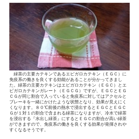
緑茶の主要カテキンであるエピガロカテキン（ＥＧＣ）に
免疫系の働きを良くする効能があることが分かってきまし
た。緑茶の主要カテキンはエピガロカテキン（ＥＧＣ）とエ
ピガロカテキンガレート（ＥＧＣＧ）ですが、ＥＧＣとＥＧ
ＣＧが同じ割合で入っていると免疫系に対してはアクセルと
ブレーキを一緒にかけたような状態となり、効果が見えにく
くなります。８０℃前後の熱水で浸出するとＥＧＣとＥＧＣ
Ｇが１対１の割合で含まれる緑茶になりますが、冷水で緑茶
を浸出する『水出し緑茶』にするとＥＧＣの割合が高い緑茶
ができますので、免疫系の働きを良くする効果が発揮されや
すくなるそうです。