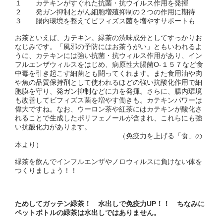
１ カテキンがすぐれた抗菌・抗ウイルス作用を発揮
２ 発ガン抑制とがん細胞増殖抑制の２つの作用に期待
３ 腸内環境を整えてビフィズス菌を増やすサポートも
お茶といえば、カテキン。緑茶の渋味成分としてすっかりお
なじみです。「風邪の予防にはお茶うがい」ともいわれるよ
うに、カテキンには強い抗菌・抗ウィルス作用があり、イン
フルエンザウィルスをはじめ、病原性大腸菌O-１５７など食
中毒を引き起こす細菌とも闘ってくれます。また食用油や肉
や魚の品質保持剤として使われるほどの強い抗酸化作用で細
胞膜を守り、発ガン抑制などに力を発揮。さらに、腸内環境
も改善してビフィズス菌を増やす働きも。カテキンパワーは
偉大ですね。なお、ウーロン茶や紅茶にはカテキンが酸化さ
れることで生成したポリフェノールが含まれ、これらにも強
い抗酸化力があります。
（免疫力を上げる「食」の
本より）
緑茶を飲んでインフルエンザやノロウィルスに負けない体を
つくりましょう！！
ためしてガッテン緑茶！ 水出しで免疫力UP！！ ちなみに
ペットボトルの緑茶は水出しではありません。