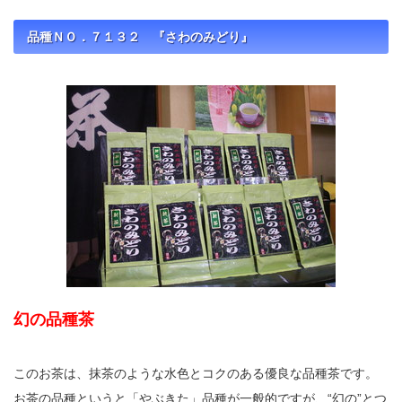
品種ＮＯ．７１３２ 『さわのみどり』
幻の品種茶
このお茶は、抹茶のような水色とコクのある優良な品種茶です。
お茶の品種というと「やぶきた」品種が一般的ですが、“幻の”とつ