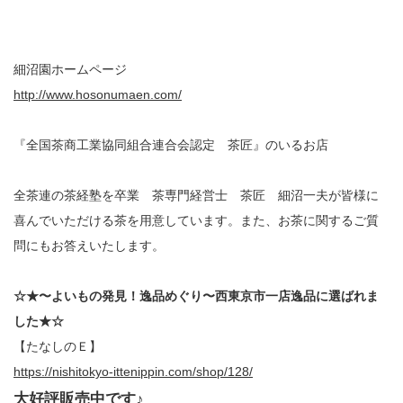
細沼園ホームページ
http://www.hosonumaen.com/
『全国茶商工業協同組合連合会認定 茶匠』のいるお店
全茶連の茶経塾を卒業 茶専門経営士 茶匠 細沼一夫が皆様に
喜んでいただける茶を用意しています。また、お茶に関するご質
問にもお答えいたします。
☆★〜よいもの発見！逸品めぐり〜西東京市一店逸品に選ばれま
した★☆
【たなしのＥ】
https://nishitokyo-ittenippin.com/shop/128/
大好評販売中です♪