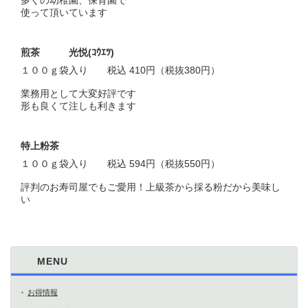
使って頂いています
煎茶 光悦(ｺｳｴﾂ)
１００ｇ袋入り 税込 410円（税抜380円）
業務用として大変好評です
形も良くて注しも利きます
特上粉茶
１００ｇ袋入り 税込 594円（税抜550円）
評判のお寿司屋でもご愛用！上級茶から採る粉だから美味し
い
MENU
お得情報