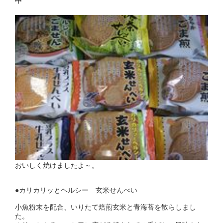
中
おいしく焼けましたよ～。
●カリカリッとヘルシー 玄米せんべい
小魚粉末を配合、いりたて焙煎玄米と青海苔を散らしまし
た。