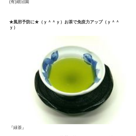
(有)細沼園
★風邪予防に★（ｙ＾＾ｙ）お茶で免疫力アップ（ｙ＾＾
ｙ）
『緑茶』