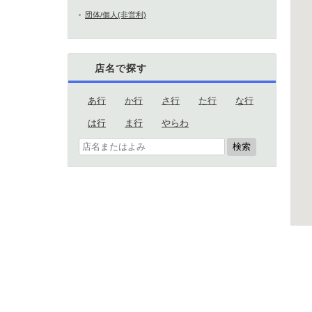
団体/個人(非営利)
店名で探す
あ行
か行
さ行
た行
な行
は行
ま行
やらわ