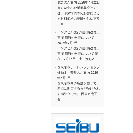
成金のご案内
2026年7月22日
東京都中小企業振興公社で
は、中東情勢等の影響による
原材料価格の高騰や供給不安
に直...
イングビル受変電設備改修工
事 延期時の対応について
2026年7月9日
イングビル受変電設備改修工
事 延期時の対応について 現
在、7月18日（土）から2...
西東京市チャレンジショップ
補助金 募集のご案内
2026
年6月9日
西東京市内の店舗を借りて、
新規に開店する方が受けられ
る補助金です。 西東京商工
会...