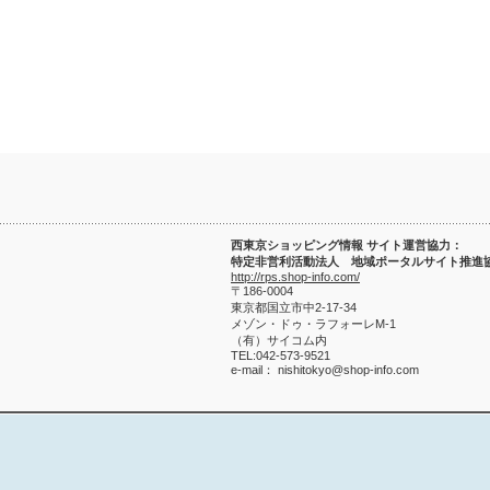
西東京ショッピング情報 サイト運営協力：
特定非営利活動法人 地域ポータルサイト推進
http://rps.shop-info.com/
〒186-0004
東京都国立市中2-17-34
メゾン・ドゥ・ラフォーレM-1
（有）サイコム内
TEL:042-573-9521
e-mail： nishitokyo@shop-info.com