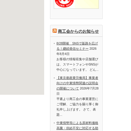
商工会からのお知らせ
8/28開催 SNSで販路を広げ
る！継続発信セミナー
2026
年8月4日
お客様の情報収集や店舗選び
は、スマートフォンやSNSが
中心になっています。 どん...
【東京都産業労働局】事業者
向けの中東情勢関連の説明会
の開催について
2026年7月28
日
平素より商工会の事業運営に
ご理解、ご協力を賜り厚く御
礼申し上げます。 さて、表
題...
中東情勢等による原材料価格
高騰・供給不安に対応する助