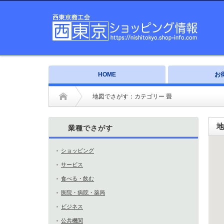
HOME
お
地図でさがす：カテゴリー 畳
地
業種でさがす
ショッピング
サービス
食べる・飲む
医院・病院・薬局
ビジネス
公共機関