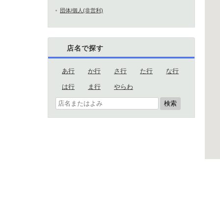
団体/個人(非営利)
店名で探す
あ行
か行
さ行
た行
な行
は行
ま行
やらわ