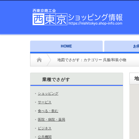
HOME
お
地図でさがす：カテゴリー 呉服/和装小物
地
業種でさがす
ショッピング
サービス
食べる・飲む
医院・病院・薬局
ビジネス
公共機関