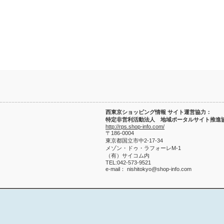
西東京ショッピング情報 サイト運営協力：
特定非営利活動法人 地域ポータルサイト推進
http://rps.shop-info.com/
〒186-0004
東京都国立市中2-17-34
メゾン・ドゥ・ラフォーレM-1
（有）サイコム内
TEL:042-573-9521
e-mail： nishitokyo@shop-info.com