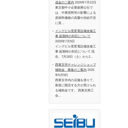
成金のご案内
2026年7月22日
東京都中小企業振興公社で
は、中東情勢等の影響による
原材料価格の高騰や供給不安
に直...
イングビル受変電設備改修工
事 延期時の対応について
2026年7月9日
イングビル受変電設備改修工
事 延期時の対応について 現
在、7月18日（土）から2...
西東京市チャレンジショップ
補助金 募集のご案内
2026
年6月9日
西東京市内の店舗を借りて、
新規に開店する方が受けられ
る補助金です。 西東京商工
会...