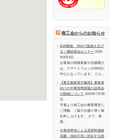
商工会からのお知らせ
8/28開催 SNSで販路を広げ
る！継続発信セミナー
2026
年8月4日
お客様の情報収集や店舗選び
は、スマートフォンやSNSが
中心になっています。 どん...
【東京都産業労働局】事業者
向けの中東情勢関連の説明会
の開催について
2026年7月28
日
平素より商工会の事業運営に
ご理解、ご協力を賜り厚く御
礼申し上げます。 さて、表
題...
中東情勢等による原材料価格
高騰・供給不安に対応する助