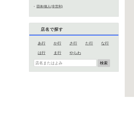
団体/個人(非営利)
店名で探す
あ行
か行
さ行
た行
な行
は行
ま行
やらわ