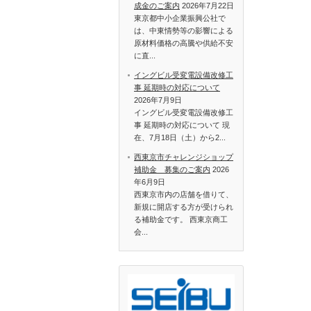
成金のご案内
2026年7月22日
東京都中小企業振興公社で
は、中東情勢等の影響による
原材料価格の高騰や供給不安
に直...
イングビル受変電設備改修工
事 延期時の対応について
2026年7月9日
イングビル受変電設備改修工
事 延期時の対応について 現
在、7月18日（土）から2...
西東京市チャレンジショップ
補助金 募集のご案内
2026
年6月9日
西東京市内の店舗を借りて、
新規に開店する方が受けられ
る補助金です。 西東京商工
会...