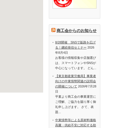
商工会からのお知らせ
8/28開催 SNSで販路を広げ
る！継続発信セミナー
2026
年8月4日
お客様の情報収集や店舗選び
は、スマートフォンやSNSが
中心になっています。 どん...
【東京都産業労働局】事業者
向けの中東情勢関連の説明会
の開催について
2026年7月28
日
平素より商工会の事業運営に
ご理解、ご協力を賜り厚く御
礼申し上げます。 さて、表
題...
中東情勢等による原材料価格
高騰・供給不安に対応する助