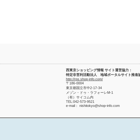
西東京ショッピング情報 サイト運営協力：
特定非営利活動法人 地域ポータルサイト推進
http://rps.shop-info.com/
〒186-0004
東京都国立市中2-17-34
メゾン・ドゥ・ラフォーレM-1
（有）サイコム内
TEL:042-573-9521
e-mail： nishitokyo@shop-info.com