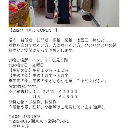
【2024年4月よりOPEN！】
浴衣・普段着・訪問着・振袖・留袖・七五三・袴など……
着物を自分で着たい方、人に着せたい方、ひとりひとりの習
熟度やご要望にそってお教えします。
◎稽古場所：インテリア塩見１階
◎お稽古日：金曜日
【午前の部】午前１０時〜１２時
【午後の部】午後１時半〜３時半
※午前の部、午後の部どちらかを毎回ご予約ください。
※女性限定です。
◎お稽古料：１回 ２時間 ￥２０００
月３回 ￥４５００
◎持ち物：肌襦袢、長襦袢
※着物や帯、紐類、小物等はご用意しています(無料)。
Tel.042-463-7976
〒202-0015 西東京市保谷町3-9-1
塩見 礼子