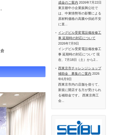
成金のご案内
2026年7月22日
東京都中小企業振興公社で
す。
は、中東情勢等の影響による
原材料価格の高騰や供給不安
に直...
イングビル受変電設備改修工
事 延期時の対応について
2026年7月9日
イングビル受変電設備改修工
倉
事 延期時の対応について 現
在、7月18日（土）から2...
西東京市チャレンジショップ
補助金 募集のご案内
2026
年6月9日
西東京市内の店舗を借りて、
新規に開店する方が受けられ
る補助金です。 西東京商工
会...