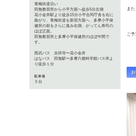
青梅街道沿い
また
田無教習所から小平方面へ徒歩5分左側
花小金井駅より徒歩15分小平合同庁舎を右に
曲がり、青梅街道を新宿方面へ、多摩小平保
健所の前をさらに進み右側、がってん寿司の
ほぼ正面。
ご予
田無教習所と多摩小平保健所のほぼ中間で
す。
西
西武バス 吉祥寺〜花小金井
はなバス 田無駅〜多摩六都科学館バス停よ
り徒歩１分
お
駐車場
５台