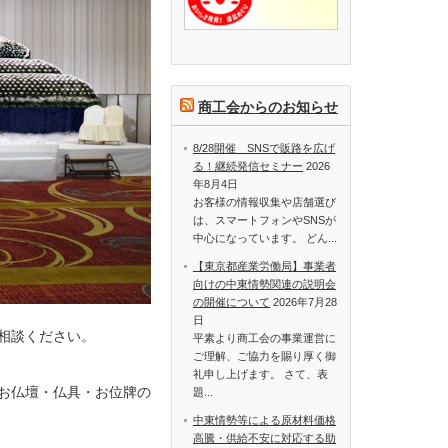
商工会からのお知らせ
8/28開催 SNSで販路を広げ
る！継続発信セミナー
2026
年8月4日
お客様の情報収集や店舗選び
は、スマートフォンやSNSが
中心になっています。 どん...
【東京都産業労働局】事業者
向けの中東情勢関連の説明会
の開催について
2026年7月28
日
相談ください。
平素より商工会の事業運営に
ご理解、ご協力を賜り厚く御
礼申し上げます。 さて、表
お仏壇・仏具・お位牌の
題...
中東情勢等による原材料価格
高騰・供給不安に対応する助