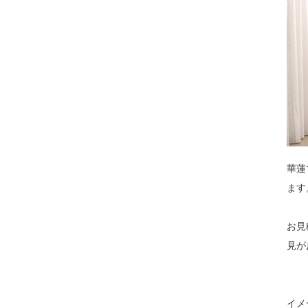
華蓮
ます
お見
見が
イメ