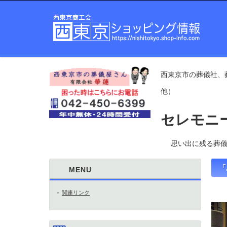
西東京市の葬儀社、
他）
セレモニ
思い出に残る葬儀
「
MENU
関連リンク