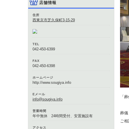
店舗情報
住所
西東京市芝久保町3-15-29
TEL
042-450-6399
FAX
042-450-6398
ホームページ
http://www.sougiya.info
Eメール
「葬
info@sougiya.info
営業時間
葬儀
年中無休 24時間受付、安置施設有
ご相
アクセス