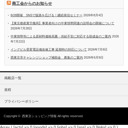
商工会からのお知らせ
8/28開催 SNSで販路を広げる！継続発信セミナー
2026年8月4日
【東京都産業労働局】事業者向けの中東情勢関連の説明会の開催について
2026年7月28日
中東情勢等による原材料価格高騰・供給不安に対応する助成金のご案内
2026
年7月22日
イングビル受変電設備改修工事 延期時の対応について
2026年7月9日
西東京市チャレンジショップ補助金 募集のご案内
2026年6月9日
掲載店一覧
規程
プライバシーポリシー
Copyright ©
西東京ショッピング情報
All rights reserved.
Array ( [acts] => 0 [goods] => 0 [jobs] => 0 [sns] => 0 [links] => 0 )