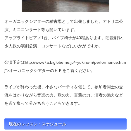
オーガニックシアターの稽古場として出発しました。アトリエ公
演、ミニコンサート等も開いています。
アップライトピアノ1台、パイプ椅子が40程あります。朗読劇や、
少人数の演劇公演、コンサートなどにいかがですか。
公演予定は
http://www7a.biglobe.ne.jp/~yukino-n/performance.htm
l
">オーガニックシアターのＨＰをご覧ください。
ライブが終わった後、小さなパーティを催して、参加者同士の交
流をはかりながら音楽の力、歌の力、言葉の力、演者の魅力など
を皆で集って分かち合うこともできます。
現在のレッスン・スケジュール